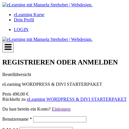
Zum
Inhalt
eLearning Kurse
springen
Dein Profil
LOGIN
REGISTRIEREN ODER ANMELDEN
Bestellübersicht
eLearning WORDPRESS & DIVI STARTERPAKET
Preis
490,00 €
Rückkehr zu
eLearning WORDPRESS & DIVI STARTERPAKET
Du hast bereits ein Konto?
Einloggen
Benutzername
*